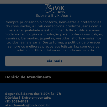
Sobre a Bivik Jeans
Sempre priorizando o conforto, bem-estar e preferências
do consumidor, a Bivik confecciona produtos jeans com a
mais alta qualidade e estilo ímpar. A Bivik utiliza a mais
moderna tecnologia de produção para confeccionar calças,
camisas, bermudas, jaquetas, vestidos, shorts e saias nos
tecidos jeans e sarja. Desta forma, a política de oferecer
sempre os melhores preços aos lojistas faz com que os
produtos da Bivik atinjam um grande número de
consumidores. A marca sempre está por dentro das últimas
tendências de moda, para oferecer produtos de preço,
Leia mais
qualidade e modelo altamente competitivos.
Horário de Atendimento
Segunda à Sexta das 7:30h às 17h
Dúvidas? Entre em contato:
(11) 2081-8181
atendimento@bivik.com.br