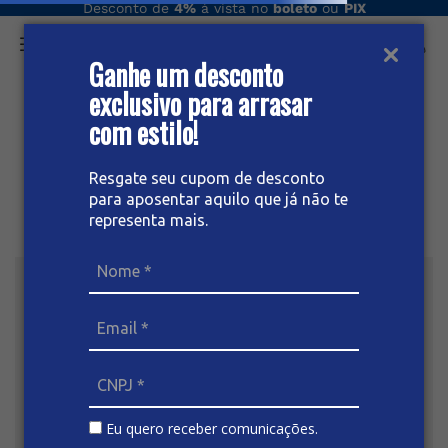
Desconto de
4%
à vista no
boleto
ou
PIX
Ganhe um desconto
O que você procura hoje?
exclusivo para arrasar
com estilo!
Resgate seu cupom de desconto
para aposentar aquilo que já não te
representa mais.
Eu quero receber comunicações.