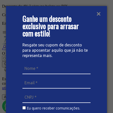
Desconto de
4%
à vista no
boleto
ou
PIX
Compre no
ATACADO
mínimo de 2.000,00
Ganhe um desconto
exclusivo para arrasar
Entregamos seu pedido via
ÔNIBUS
com estilo!
Resgate seu cupom de desconto
para aposentar aquilo que já não te
O que você procura hoje?
representa mais.
Este site utiliza cookies para personalizar a sua experiência. Ao
continuar navegando, você concorda com a nossa
política de
utilização de cookies
.
Aceitar
Eu quero receber comunicações.