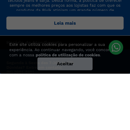
tecidos jeans e sarja. Desta forma, a política de oferecer
sempre os melhores preços aos lojistas faz com que os
produtos da Bivik atinjam um grande número de
consumidores. A marca sempre está por dentro das últimas
tendências de moda, para oferecer produtos de preço,
Leia mais
qualidade e modelo altamente competitivos.
Horário de Atendimento
Este site utiliza cookies para personalizar a sua
experiência. Ao continuar navegando, você concorda
com a nossa
política de utilização de cookies
.
Segunda à Sexta das 7:30h às 17h
Aceitar
Dúvidas? Entre em contato:
(11) 2081-8181
atendimento@bivik.com.br
TRABALHE CONOSCO:
adriana.checchia@bivik.com.br
Para você
Institucional