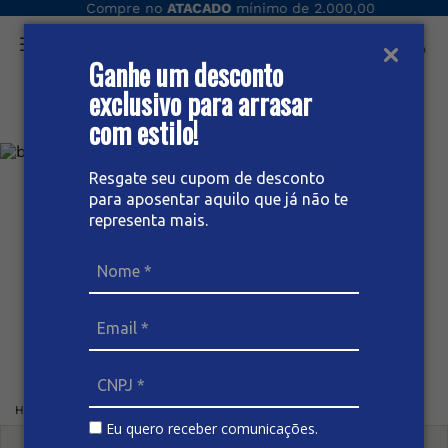
Compre no
ATACADO
mínimo de 2.000,00
Ganhe um desconto
O que você procura hoje?
exclusivo para arrasar
com estilo!
Resgate seu cupom de desconto
para aposentar aquilo que já não te
representa mais.
Home
Feminino
Calça
PANTALONA
Eu quero receber comunicações.