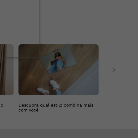
do
Descubra qual estilo combina mais
Busque a Bivik 
com você
de você.