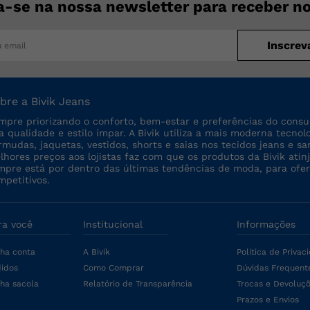
a-se na nossa newsletter para receber n
Inscrev
bre a Bivik Jeans
mpre priorizando o conforto, bem-estar e preferências do consu
ta qualidade e estilo ímpar. A Bivik utiliza a mais moderna tecno
rmudas, jaquetas, vestidos, shorts e saias nos tecidos jeans e sa
lhores preços aos lojistas faz com que os produtos da Bivik a
mpre está por dentro das últimas tendências de moda, para ofe
mpetitivos.
ra você
Institucional
Informações
ha conta
A Bivik
Politica de Privac
idos
Como Comprar
Dúvidas Frequent
ha sacola
Relatório de Transparência
Trocas e Devoluç
Prazos e Envios