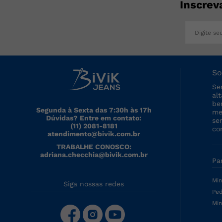
Inscrev
So
Se
al
be
Segunda à Sexta das 7:30h às 17h
me
Dúvidas? Entre em contato:
se
(11) 2081-8181
co
atendimento@bivik.com.br
TRABALHE CONOSCO:
adriana.checchia@bivik.com.br
Pa
Min
Siga nossas redes
Ped
Min