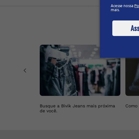
Acesse nossa
Po
mais.
Ass
Busque a Bivik Jeans mais próxima
Como 
de você.