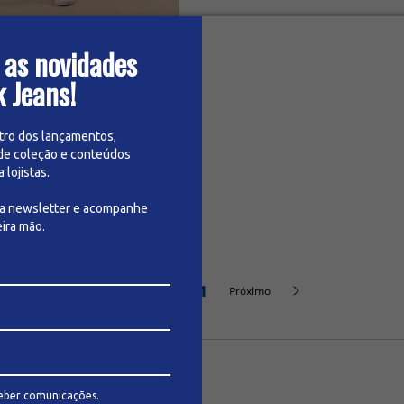
 as novidades
k Jeans!
per Masculina
tro dos lançamentos,
n ou cadastre-se para ver
de coleção e conteúdos
os preços
lojistas.
sa newsletter e acompanhe
ira mão.
1
Anterior
Próximo
eber comunicações.