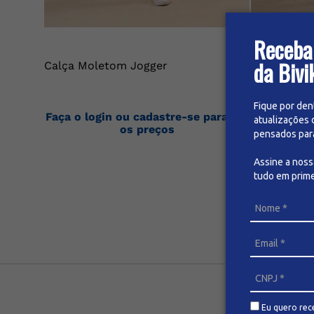
Receba
da Bivi
Calça Moletom Jogger
Calça C/ Zí
Fique por den
Faça o login ou cadastre-se para ver
Faça o logi
atualizações 
os preços
pensados para 
Assine a nos
tudo em prime
Eu quero rec