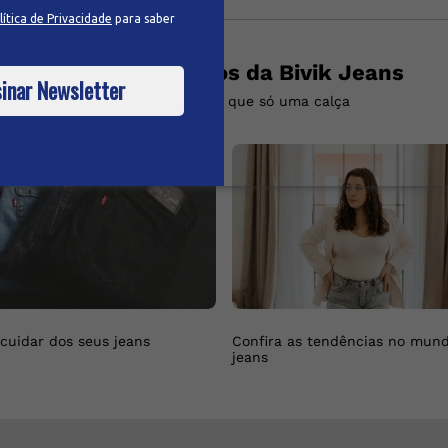
lítica de Privacidade
para saber
Dicas de cuidados da Bivik Jeans
inar Newsletter
Descubra mais do que só uma calça
cuidar dos seus jeans
Confira as tendências no mun
jeans